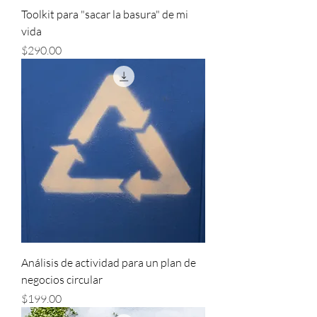
Toolkit para "sacar la basura" de mi
vida
Precio
$290.00
Análisis de actividad para un plan de
negocios circular
Precio
$199.00