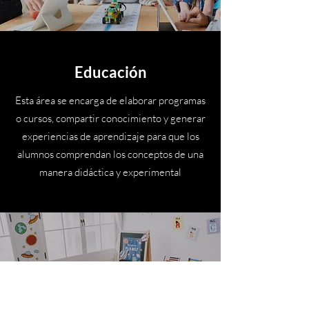
Educación
Esta área se encarga de elaborar programas
o cursos, compartir conocimiento y generar
experiencias de aprendizaje para que los
alumnos comprendan los conceptos de una
manera didáctica y experimental