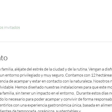
os invitados
nto
familia, aléjate del estrés de la ciudad y de la rutina. Vengan a disf
 un entorno privilegiado y muy seguro. Contamos con 12 hectáreas 
riencia de acampar y estar en contacto con la naturaleza. Nosotro
olvidable. Hemos diseñado nuestras instalaciones para que este 
 familia, sin tener un impacto en el entorno.  Durante estos días n
todo lo necesario para poder acampar y convivir de forma responsab
entirlos con una experiencia gastronómica única, basada en alime
edientes de temporada, orgánicos, sustentables y…