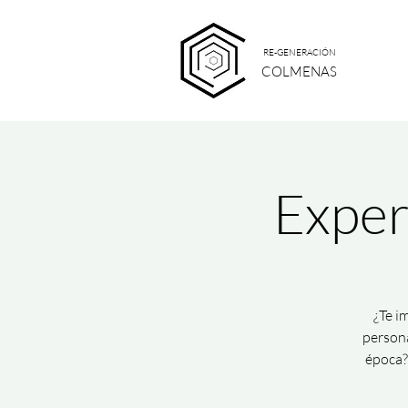
RE-GENERACIÓN
COLMENAS
Exper
¿Te i
persona
época?