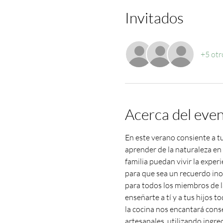
Invitados
+5 otr
Acerca del eve
En este verano consiente a tu 
aprender de la naturaleza en
familia puedan vivir la expe
para que sea un recuerdo in
para todos los miembros de la
enseñarte a tí y a tus hijos 
la cocina nos encantará cons
artesanales, utilizando ingr