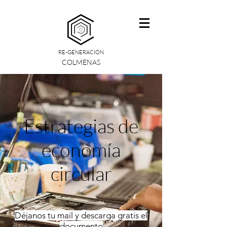
RE-GENERACIÓN
COLMENAS
Estrategias de
economía
circular
Déjanos tu mail y descarga gratis el
documento