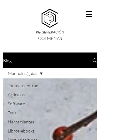
RE-GENERACIÓN
COLMENAS
Blog
Manuales/guías
Todas las entradas
Artículos
Software
Tesis
Herramientas
Libros/ebooks
Manuales/guías