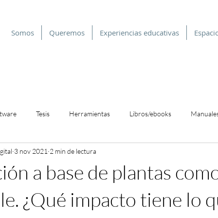
Somos
Queremos
Experiencias educativas
Espacio
tware
Tesis
Herramientas
Libros/ebooks
Manuales
ital
3 nov 2021
2 min de lectura
ntabilidad
Permacultura
Sostenibilidad
Suelo
Medi
ión a base de plantas como
le. ¿Qué impacto tiene lo 