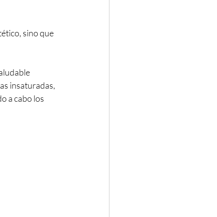
ético, sino que 
aludable 
as insaturadas, 
o a cabo los 