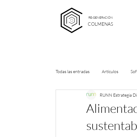
RE-GENERACIÓN
COLMENAS
Todas las entradas
Artículos
Sof
RUNN Estrategia Dig
Videos
Directorios
Suste
Alimentac
tiendas ecológicas
alimentación
sustentab