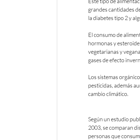
Este tipo de alimenta
grandes cantidades de
la diabetes tipo 2 y 
El consumo de aliment
hormonas y esteroides
vegetarianas y vegana
gases de efecto inver
Los sistemas orgánicos
pesticidas, además aum
cambio climático.
Según un estudio publi
2003, se comparan dist
personas que consume