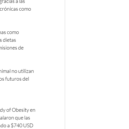
acias a las 
 crónicas como 
nas como 
 dietas 
isiones de 
imal no utilizan 
os futuros del 
dy of Obesity en 
alaron que las 
ado a $740 USD 