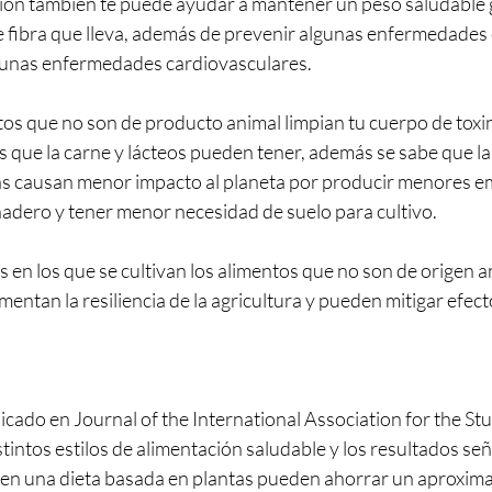
ción también te puede ayudar a mantener un peso saludable gr
 fibra que lleva, además de prevenir algunas enfermedades
algunas enfermedades cardiovasculares.
os que no son de producto animal limpian tu cuerpo de toxi
 que la carne y lácteos pueden tener, además se sabe que las
s causan menor impacto al planeta por producir menores em
nadero y tener menor necesidad de suelo para cultivo. 
 en los que se cultivan los alimentos que no son de origen an
entan la resiliencia de la agricultura y pueden mitigar efect
cado en Journal of the International Association for the Stu
intos estilos de alimentación saludable y los resultados señ
n una dieta basada en plantas pueden ahorrar un aproxim